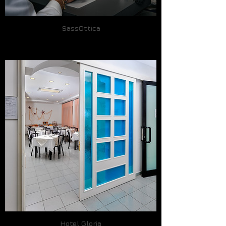
SassOttica
Hotel Gloria